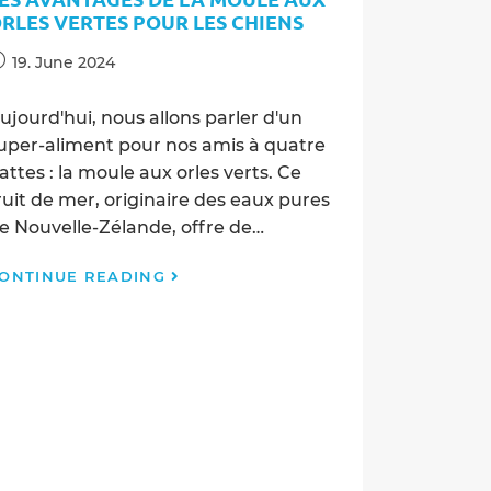
comment
RLES VERTES POUR LES CHIENS
aider
votre
ost
19. June 2024
chien
ublished:
ujourd'hui, nous allons parler d'un
uper-aliment pour nos amis à quatre
attes : la moule aux orles verts. Ce
ruit de mer, originaire des eaux pures
e Nouvelle-Zélande, offre de…
Les
ONTINUE READING
Avantages
de
la
Moule
aux
Orles
Vertes
pour
les