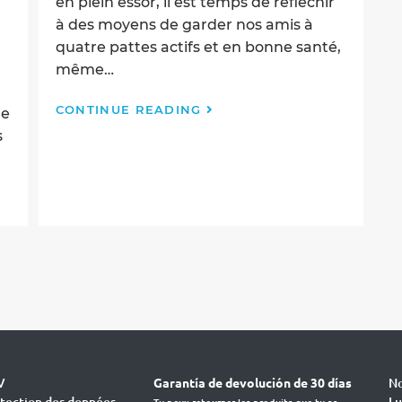
en plein essor, il est temps de réfléchir
à des moyens de garder nos amis à
quatre pattes actifs et en bonne santé,
même…
S’ADAPTER
CONTINUE READING
ue
À
s
L’AUTOMNE :
5
FAÇONS
DE
GARDER
VOTRE
CHIEN
ACTIF
MALGRÉ
LES
PROBLÈMES
ARTICULAIRES
V
Garantía de devolución de 30 días
No
tection des données
Lu