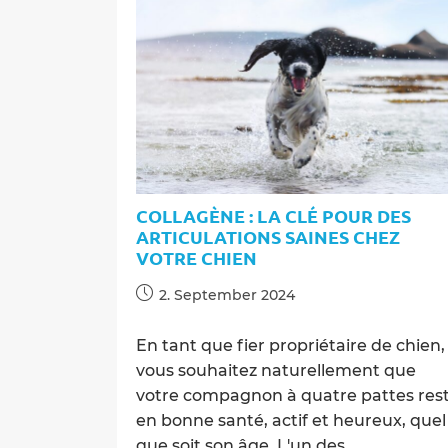
:
Comment
le
froid
affecte
la
santé
de
ses
articulations
COLLAGÈNE : LA CLÉ POUR DES
ARTICULATIONS SAINES CHEZ
VOTRE CHIEN
Post
2. September 2024
published:
En tant que fier propriétaire de chien,
vous souhaitez naturellement que
votre compagnon à quatre pattes res
en bonne santé, actif et heureux, quel
que soit son âge. L'un des…