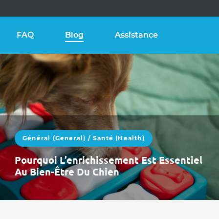
FAQ
Blog
Assistance
Général (General)
/
Santé (health)
Pourquoi L’enrichissement Est Essentiel
Au Bien-Être Du Chien
Avec le mois de mai viennent des journées plus
longues, plus d’énergie et davantage de
stimuli.Les chiens sont souvent plus…