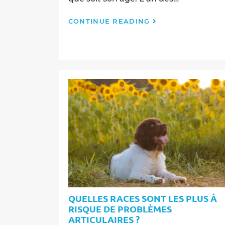
Collagène
CONTINUE READING
:
La
Clé
pour
des
Articulations
Saines
chez
Votre
Chien
QUELLES RACES SONT LES PLUS À
RISQUE DE PROBLÈMES
ARTICULAIRES ?