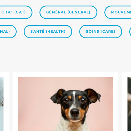
d’activité est…
CHAT (CAT)
GÉNÉRAL (GENERAL)
MOUVEM
WEITERLESEN
NAL)
SANTÉ (HEALTH)
SOINS (CARE)