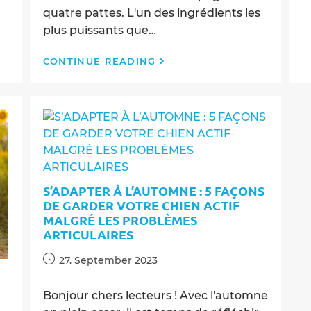
quatre pattes. L'un des ingrédients les
plus puissants que…
Qu’est-
CONTINUE READING
ce
que
le
MSM
et
pourquoi
l’utilisons-
nous
S’ADAPTER À L’AUTOMNE : 5 FAÇONS
dans
DE GARDER VOTRE CHIEN ACTIF
nos
MALGRÉ LES PROBLÈMES
suppléments
ARTICULAIRES
pour
les
Post
27. September 2023
articulations
published:
des
chiens
Bonjour chers lecteurs ! Avec l'automne
?