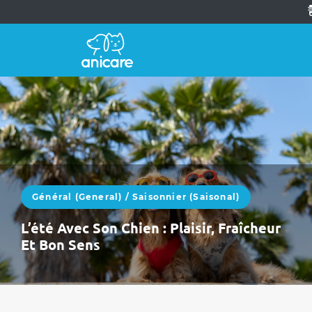
Général (General)
/
Saisonnier (saisonal)
L’été Avec Son Chien : Plaisir, Fraîcheur
Et Bon Sens
L’été avec un chien, c’est la liberté.Des
journées plus longues, des escapades, des
vacances, des siestes à l’ombre. Mais la…