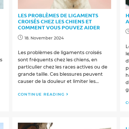
LES PROBLÈMES DE LIGAMENTS
H
CROISÉS CHEZ LES CHIENS ET
A
COMMENT VOUS POUVEZ AIDER
P
Post
p
18. November 2024
published:
L
Les problèmes de ligaments croisés
l
s
sont fréquents chez les chiens, en
d
particulier chez les races actives ou de
p
grande taille. Ces blessures peuvent
h
causer de la douleur et limiter les…
d
g
Les
CONTINUE READING
Problèmes
C
de
Ligaments
Croisés
chez
L