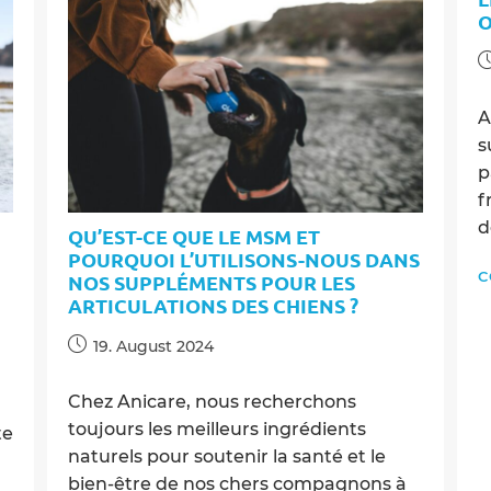
les
O
Chiens
et
P
Comment
p
Vous
A
Pouvez
Aider
s
p
f
d
QU’EST-CE QUE LE MSM ET
POURQUOI L’UTILISONS-NOUS DANS
C
NOS SUPPLÉMENTS POUR LES
ARTICULATIONS DES CHIENS ?
Post
19. August 2024
published:
Chez Anicare, nous recherchons
toujours les meilleurs ingrédients
te
naturels pour soutenir la santé et le
bien-être de nos chers compagnons à