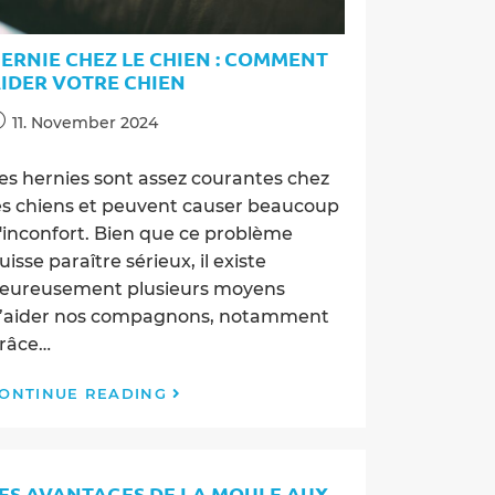
ERNIE CHEZ LE CHIEN : COMMENT
IDER VOTRE CHIEN
ost
11. November 2024
ublished:
es hernies sont assez courantes chez
es chiens et peuvent causer beaucoup
'inconfort. Bien que ce problème
uisse paraître sérieux, il existe
eureusement plusieurs moyens
’aider nos compagnons, notamment
râce…
Hernie
ONTINUE READING
chez
le
chien
:
ES AVANTAGES DE LA MOULE AUX