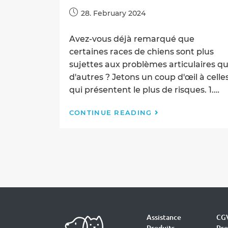
Post
28. February 2024
published:
Avez-vous déjà remarqué que
certaines races de chiens sont plus
sujettes aux problèmes articulaires q
d'autres ? Jetons un coup d'œil à celle
qui présentent le plus de risques. 1.…
QUELLES
CONTINUE READING
RACES
SONT
LES
PLUS
À
RISQUE
DE
PROBLÈMES
ARTICULAIRES
Assistance
CG
?
Produits
Pro