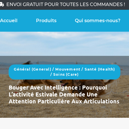
ENVOI GRATUIT POUR TOUTES LES COMMANDES !
Accueil
Produits
Qui sommes-nous?
Général (General)
/
Mouvement
/
Santé (health)
/
Soins (care)
Bouger Avec Intelligence : Pourquoi
L’activité Estivale Demande Une
Attention Particulière Aux Articulations
Avec l’arrivée de l’été, les chiens sont souvent
plus actifs :promenades plus longues, jeux,
voyages, baignades. Cette augmentation