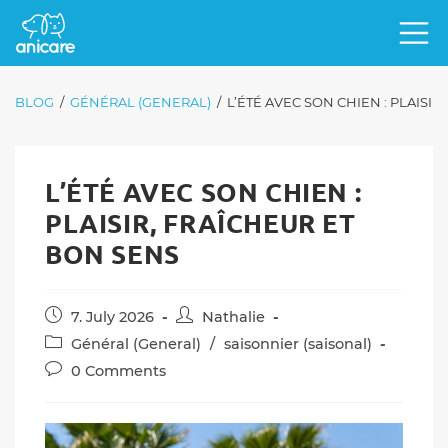
BLOG
/
GÉNÉRAL (GENERAL)
/
L’ÉTÉ AVEC SON CHIEN : PLAISI
L’ÉTÉ AVEC SON CHIEN :
PLAISIR, FRAÎCHEUR ET
BON SENS
Post
Post
7. July 2026
Nathalie
published:
author:
Post
Général (General)
/
saisonnier (saisonal)
category:
Post
0 Comments
comments: