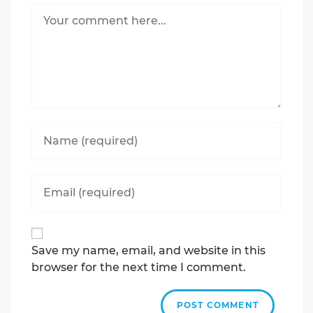
Comment
Enter
your
name
or
Enter
username
your
to
email
comment
address
to
Save my name, email, and website in this
comment
browser for the next time I comment.