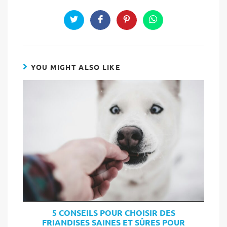
THIS
CONTENT
Opens
Opens
Opens
Opens
in
in
in
in
a
a
a
a
new
new
new
new
window
window
window
window
YOU MIGHT ALSO LIKE
5 CONSEILS POUR CHOISIR DES
FRIANDISES SAINES ET SÛRES POUR