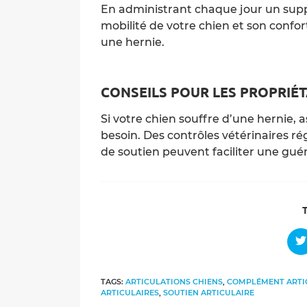
En administrant chaque jour un s
mobilité de votre chien et son conf
une hernie.
CONSEILS POUR LES PROPRIÉT
Si votre chien souffre d’une hernie, as
besoin. Des contrôles vétérinaires r
de soutien peuvent faciliter une guér
O
i
a
n
TAGS:
ARTICULATIONS CHIENS
,
COMPLÉMENT ARTI
w
ARTICULAIRES
,
SOUTIEN ARTICULAIRE