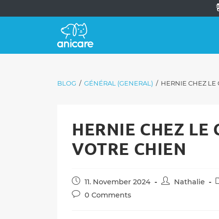
BLOG
/
GÉNÉRAL (GENERAL)
/
HERNIE CHEZ LE 
HERNIE CHEZ LE 
VOTRE CHIEN
Post
Post
P
11. November 2024
Nathalie
published:
author:
c
Post
0 Comments
comments: