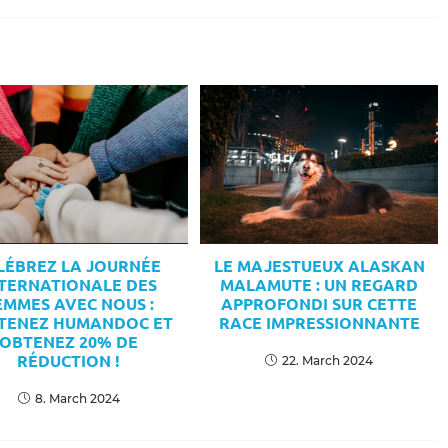
LÉBREZ LA JOURNÉE
LE MAJESTUEUX ALASKAN
TERNATIONALE DES
MALAMUTE : UN REGARD
EMMES AVEC NOUS :
APPROFONDI SUR CETTE
TENEZ HUMANDOC ET
RACE IMPRESSIONNANTE
OBTENEZ 20% DE
RÉDUCTION !
22. March 2024
8. March 2024