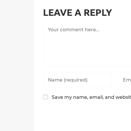
LEAVE A REPLY
Comment
Enter
Enter
your
your
name
email
or
addre
Save my name, email, and website
username
to
to
comm
comment