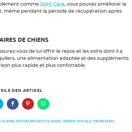
upplément comme
Joint Care
, vous pouvez améliorer la
ort, même pendant la période de récupération après
AIRES DE CHIENS
surez-vous de lui offrir le repos et les soins dont il a
éguliers, une alimentation adaptée et des suppléments
ison plus rapide et plus confortable.
SHARE
TEILE DEN ARTIKEL
THIS
CONTENT
pens
Opens
Opens
Opens
n
in
in
in
a
a
a
ew
new
new
new
CULAIRE
,
DOULEURS ARTICULAIRES
,
HERNIE DISCALE
,
PROBLÈMES
indow
window
window
window