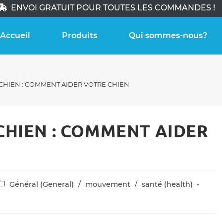
ENVOI GRATUIT POUR TOUTES LES COMMANDES !
Accueil
Produits
Qui sommes-nous?
CHIEN : COMMENT AIDER VOTRE CHIEN
CHIEN : COMMENT AIDER
ost
Général (General)
/
mouvement
/
santé (health)
ategory: