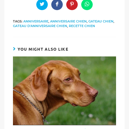
CONTENT
Opens
Opens
Opens
Opens
in
in
in
in
a
a
a
a
new
new
new
new
TAGS:
ANNIVERSAIRE
,
ANNIVERSAIRE CHIEN
,
GATEAU CHIEN
,
window
window
window
window
GATEAU D'ANNIVERSAIRE CHIEN
,
RECETTE CHIEN
YOU MIGHT ALSO LIKE