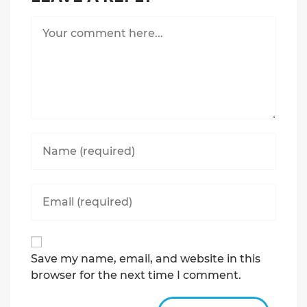
Comment
Enter
your
name
or
Enter
username
your
to
email
comment
address
to
Save my name, email, and website in this
comment
browser for the next time I comment.