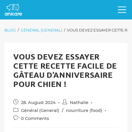
BLOG
/
GÉNÉRAL (GENERAL)
/
VOUS DEVEZ ESSAYER CETTE REC
VOUS DEVEZ ESSAYER
CETTE RECETTE FACILE DE
GÂTEAU D’ANNIVERSAIRE
POUR CHIEN !
Post
Post
28. August 2024
Nathalie
published:
author:
Post
Général (General)
/
nourriture (food)
category:
Post
0 Comments
comments: