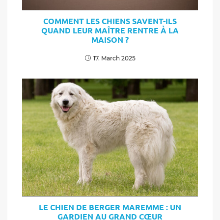
COMMENT LES CHIENS SAVENT-ILS
QUAND LEUR MAÎTRE RENTRE À LA
MAISON ?
17. March 2025
LE CHIEN DE BERGER MAREMME : UN
GARDIEN AU GRAND CŒUR