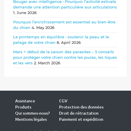
Bouger avec intelligence : Pourquoi l’activité estivale
demande une attention particulière aux articulations
1. June 2026
Pourquoi l’enrichissement est essentiel au bien-être
du chien
4. May 2026
Le printemps en équilibre : soutenir la peau et le
pelage de votre chien
6. April 2026
Mars = début de la saison des parasites – 5 conseils
pour protéger votre chien contre les puces, les tiques
et les vers
2. March 2026
Assistance
CGV
Produits
Protection des données
Qui sommes-nous?
Droit de rétractation
Mentions légales
Paiement et expédition