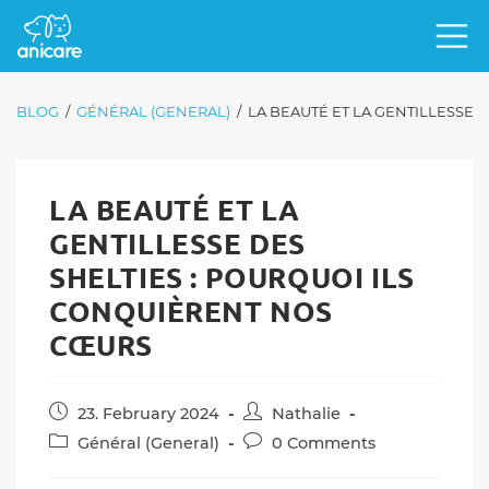
BLOG
/
GÉNÉRAL (GENERAL)
/
LA BEAUTÉ ET LA GENTILLESSE 
LA BEAUTÉ ET LA
GENTILLESSE DES
SHELTIES : POURQUOI ILS
CONQUIÈRENT NOS
CŒURS
Post
Post
23. February 2024
Nathalie
published:
author:
Post
Post
Général (General)
0 Comments
category:
comments: