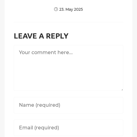
23. May 2025
LEAVE A REPLY
Comment
Enter
your
name
or
Enter
username
your
to
email