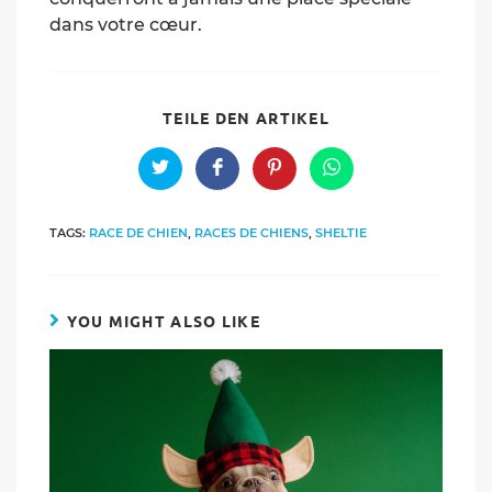
dans votre cœur.
SHARE
TEILE DEN ARTIKEL
THIS
CONTENT
Opens
Opens
Opens
Opens
in
in
in
in
a
a
a
a
new
new
new
new
TAGS:
RACE DE CHIEN
,
RACES DE CHIENS
,
SHELTIE
window
window
window
window
YOU MIGHT ALSO LIKE