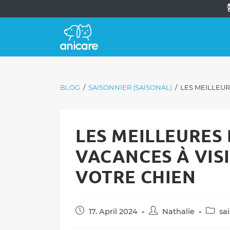
BLOG
/
SAISONNIER (SAISONAL)
/
LES MEILLEUR
LES MEILLEURES
VACANCES À VISI
VOTRE CHIEN
Post
Post
Post
17. April 2024
Nathalie
sa
published:
author:
catego