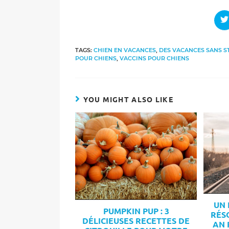
O
i
a
n
TAGS:
CHIEN EN VACANCES
,
DES VACANCES SANS S
w
POUR CHIENS
,
VACCINS POUR CHIENS
YOU MIGHT ALSO LIKE
UN 
PUMPKIN PUP : 3
RÉS
DÉLICIEUSES RECETTES DE
AN 