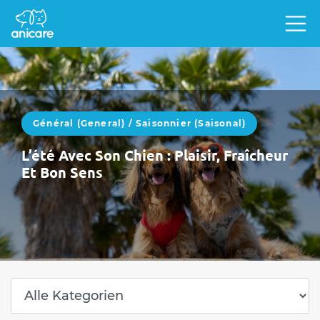
Général (General)
/
Saisonnier (saisonal)
L’été Avec Son Chien : Plaisir, Fraîcheur
Et Bon Sens
L’été avec un chien, c’est la liberté.Des
journées plus longues, des escapades, des
vacances, des siestes à l’ombre. Mais la…
WEITERLESEN