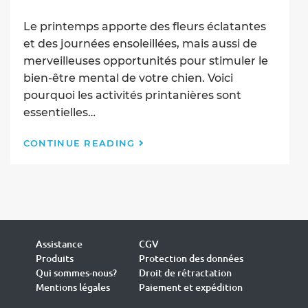
published:
Le printemps apporte des fleurs éclatantes
et des journées ensoleillées, mais aussi de
merveilleuses opportunités pour stimuler le
bien-être mental de votre chien. Voici
pourquoi les activités printanières sont
essentielles…
Les
CONTINUE READING
Bienfaits
Psychologiques
des
Activités
Printanières
pour
les
Assistance
CGV
Chiens
Produits
Protection des données
Qui sommes-nous?
Droit de rétractation
Mentions légales
Paiement et expédition