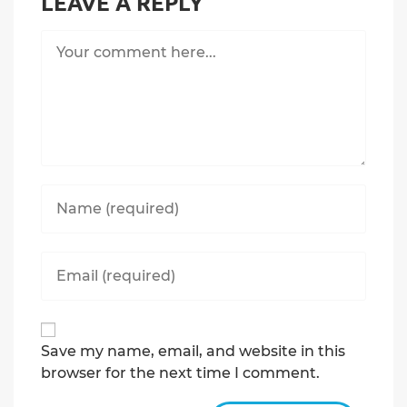
LEAVE A REPLY
Comment
Enter
your
name
or
Enter
username
your
to
email
comment
address
to
Save my name, email, and website in this
comment
browser for the next time I comment.