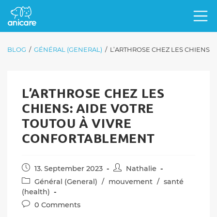
BLOG
/
GÉNÉRAL (GENERAL)
/
L’ARTHROSE CHEZ LES CHIENS:
L’ARTHROSE CHEZ LES
CHIENS: AIDE VOTRE
TOUTOU À VIVRE
CONFORTABLEMENT
Post
Post
13. September 2023
Nathalie
published:
author:
Post
Général (General)
/
mouvement
/
santé
category:
(health)
Post
0 Comments
comments: