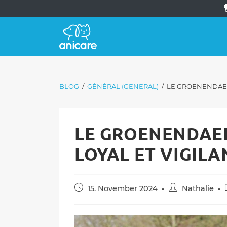
BLOG
/
GÉNÉRAL (GENERAL)
/
LE GROENENDAEL
LE GROENENDAE
LOYAL ET VIGILA
Post
Post
15. November 2024
Nathalie
published:
author: