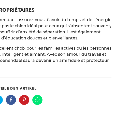
ROPRIÉTAIRES
endael, assurez-vous d’avoir du temps et de l’énergie
 pas le chien idéal pour ceux qui s’absentent souvent,
souffrir d’anxiété de séparation. Il est également
 d’éducation douces et bienveillantes.
llent choix pour les familles actives ou les personnes
 intelligent et aimant. Avec son amour du travail et
roenendael saura devenir un ami fidèle et protecteur
SHARE
TEILE DEN ARTIKEL
THIS
CONTENT
pens
Opens
Opens
Opens
n
in
in
in
a
a
a
ew
new
new
new