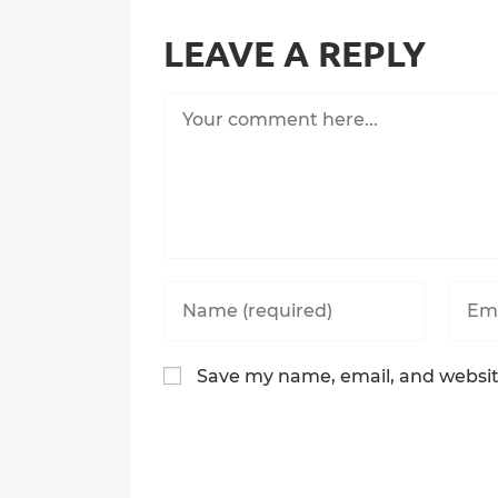
LEAVE A REPLY
Comment
Enter
Enter
your
your
name
email
or
addre
Save my name, email, and website
username
to
to
comm
comment