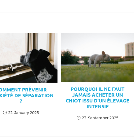
indow
window
window
window
POURQUOI IL NE FAUT
OMMENT PRÉVENIR
JAMAIS ACHETER UN
XIÉTÉ DE SÉPARATION
CHIOT ISSU D’UN ÉLEVAGE
?
INTENSIF
22. January 2025
23. September 2025