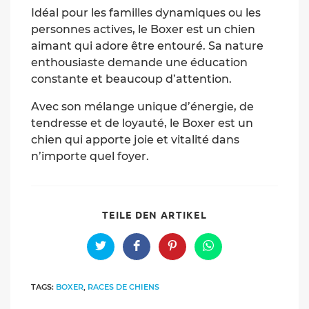
Idéal pour les familles dynamiques ou les
personnes actives, le Boxer est un chien
aimant qui adore être entouré. Sa nature
enthousiaste demande une éducation
constante et beaucoup d’attention.
Avec son mélange unique d’énergie, de
tendresse et de loyauté, le Boxer est un
chien qui apporte joie et vitalité dans
n’importe quel foyer.
SHARE
TEILE DEN ARTIKEL
THIS
CONTENT
Opens
Opens
Opens
Opens
in
in
in
in
a
a
a
a
new
new
new
new
TAGS:
BOXER
,
RACES DE CHIENS
window
window
window
window