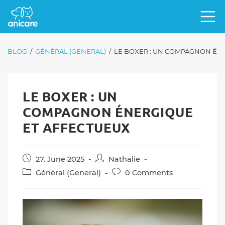
BLOG
/
GÉNÉRAL (GENERAL)
/
LE BOXER : UN COMPAGNON ÉN
LE BOXER : UN
COMPAGNON ÉNERGIQUE
ET AFFECTUEUX
Post
Post
27. June 2025
Nathalie
published:
author:
Post
Post
Général (General)
0 Comments
category:
comments: