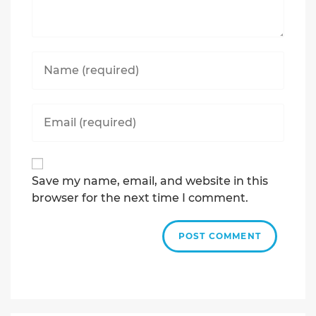
Enter
your
name
or
Enter
username
your
to
email
comment
address
to
Save my name, email, and website in this
comment
browser for the next time I comment.