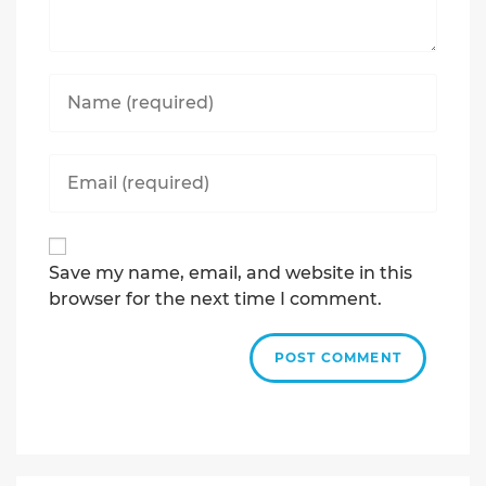
Enter
your
name
or
Enter
username
your
to
email
comment
address
to
Save my name, email, and website in this
comment
browser for the next time I comment.