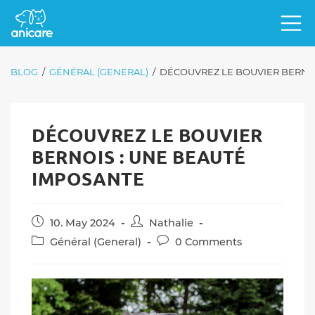
BLOG
/
GÉNÉRAL (GENERAL)
/
DÉCOUVREZ LE BOUVIER BERNOI
DÉCOUVREZ LE BOUVIER
BERNOIS : UNE BEAUTÉ
IMPOSANTE
Post
Post
10. May 2024
Nathalie
published:
author:
Post
Post
Général (General)
0 Comments
category:
comments: