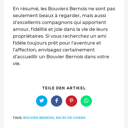
En résumé, les Bouviers Bernois ne sont pas
seulement beaux à regarder, mais aussi
d’excellents compagnons qui apportent
amour, fidélité et joie dans la vie de leurs
propriétaires. Si vous recherchez un ami
fidèle toujours prêt pour l’aventure et
l’affection, envisagez certainement
d’accueillir un Bouvier Bernois dans votre
vie.
SHARE
TEILE DEN ARTIKEL
THIS
CONTENT
Opens
Opens
Opens
Opens
in
in
in
in
a
a
a
a
new
new
new
new
TAGS:
BOUVIER BERNOIS
,
RACES DE CHIENS
window
window
window
window