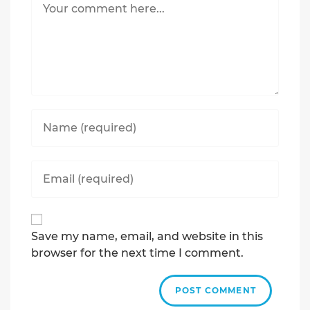
Enter
your
name
or
Enter
username
your
to
email
comment
address
to
Save my name, email, and website in this
comment
browser for the next time I comment.