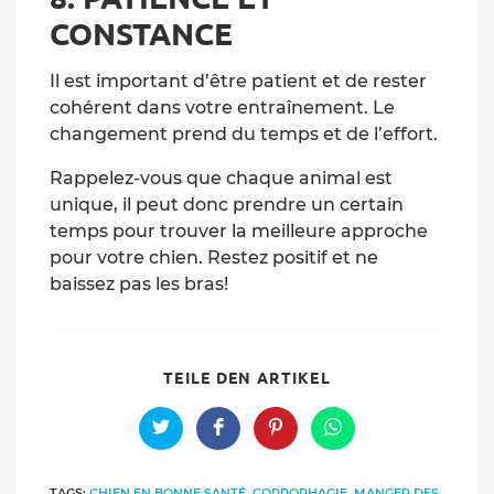
CONSTANCE
Il est important d’être patient et de rester
cohérent dans votre entraînement. Le
changement prend du temps et de l’effort.
Rappelez-vous que chaque animal est
unique, il peut donc prendre un certain
temps pour trouver la meilleure approche
pour votre chien. Restez positif et ne
baissez pas les bras!
SHARE
TEILE DEN ARTIKEL
THIS
CONTENT
Opens
Opens
Opens
Opens
in
in
in
in
a
a
a
a
new
new
new
new
TAGS:
CHIEN EN BONNE SANTÉ
,
COPROPHAGIE
,
MANGER DES