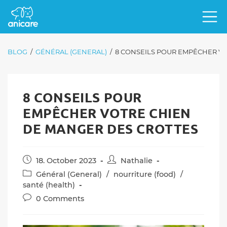
BLOG
/
GÉNÉRAL (GENERAL)
/
8 CONSEILS POUR EMPÊCHER V
8 CONSEILS POUR
EMPÊCHER VOTRE CHIEN
DE MANGER DES CROTTES
Post
Post
18. October 2023
Nathalie
published:
author:
Post
Général (General)
/
nourriture (food)
/
category:
santé (health)
Post
0 Comments
comments: