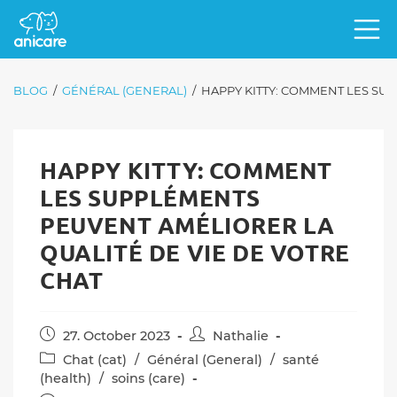
BLOG
/
GÉNÉRAL (GENERAL)
/
HAPPY KITTY: COMMENT LES SU
HAPPY KITTY: COMMENT
LES SUPPLÉMENTS
PEUVENT AMÉLIORER LA
QUALITÉ DE VIE DE VOTRE
CHAT
Post
Post
27. October 2023
Nathalie
published:
author:
Post
Chat (cat)
/
Général (General)
/
santé
category:
(health)
/
soins (care)