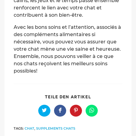
câlins, les jeux et le temps passé ensemble
renforcent le lien avec votre chat et
contribuent à son bien-être.
Avec les bons soins et l’attention, associés à
des compléments alimentaires si
nécessaire, vous pouvez vous assurer que
votre chat mène une vie saine et heureuse.
Ensemble, nous pouvons veiller à ce que
nos chats reçoivent les meilleurs soins
possibles!
SHARE
TEILE DEN ARTIKEL
THIS
CONTENT
Opens
Opens
Opens
Opens
in
in
in
in
a
a
a
a
new
new
new
new
TAGS:
CHAT
,
SUPPLEMENTS CHATS
window
window
window
window