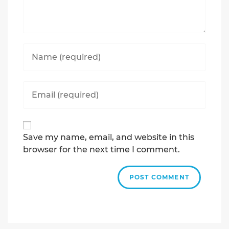
Enter
your
name
or
Enter
username
your
to
email
comment
address
to
Save my name, email, and website in this
comment
browser for the next time I comment.